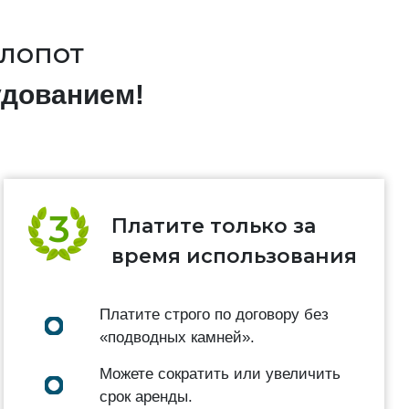
хлопот
удованием!
Платите только за
время использования
Платите строго по договору без
«подводных камней».
Можете сократить или увеличить
срок аренды.