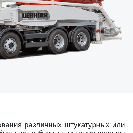
ования различных штукатурных или
большие габариты, растворонасосы